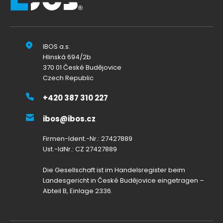
IBOS a.s.
Hlinská 694/2b
370 01 České Budějovice
Czech Republic
+420 387 310 227
ibos@ibos.cz
Firmen-Ident.-Nr.: 27427889
Ust.-IdNr.: CZ 27427889
Die Gesellschaft ist im Handelsregister beim
Landesgericht in České Budějovice eingetragen –
Abteil B, Einlage 2336.