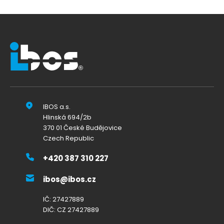
IBOS a.s.
Hlinská 694/2b
370 01 České Budějovice
Czech Republic
+420 387 310 227
ibos@ibos.cz
IČ: 27427889
DIČ: CZ 27427889