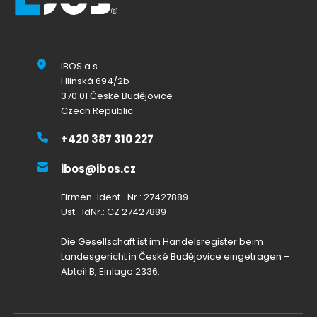
IBOS a.s.
Hlinská 694/2b
370 01 České Budějovice
Czech Republic
+420 387 310 227
ibos@ibos.cz
Firmen-Ident.-Nr.: 27427889
Ust.-IdNr.: CZ 27427889
Die Gesellschaft ist im Handelsregister beim
Landesgericht in České Budějovice eingetragen –
Abteil B, Einlage 2336.