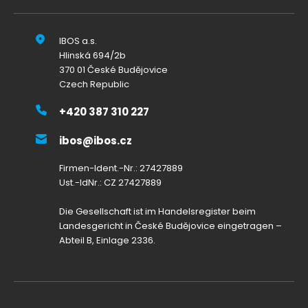
IBOS a.s.
Hlinská 694/2b
370 01 České Budějovice
Czech Republic
+420 387 310 227
ibos@ibos.cz
Firmen-Ident.-Nr.: 27427889
Ust.-IdNr.: CZ 27427889
Die Gesellschaft ist im Handelsregister beim
Landesgericht in České Budějovice eingetragen –
Abteil B, Einlage 2336.