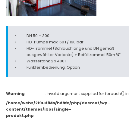
DN 50 – 300
HD-Pumpe max. 60 l / 160 bar
HD-Trommel (Schlauchlänge und DN gemäß
ausgewählter Variante) + Befülltrommel 50m ¾“
Wassertank 2 x 400 l
Funkfernbedienung: Option
Warning
: Invalid argument supplied for foreach() in
/home/webs/219u.files/home/php/docroot/wp-
on line
106
content/themes/ibos/single-
produkt.php