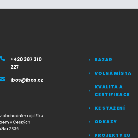
+420 387 310
BAZAR
227
VOLNÁ MÍSTA
ibos@ibos.cz
KVALITA A
CERTIFIKACE
KE STAŽENÍ
v obchodním rejstříku
ODKAZY
dem v Českých
ložka 2336.
PROJEKTY EU