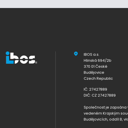
IBOS a.s.
Hlinská 694/2b
370 01 České
Budějovice
Czech Republic
IČ: 27427889
DIČ: CZ 27427889
Společnost je zapsána 
vedeném Krajským sou
Budějovicích, oddíl B, v