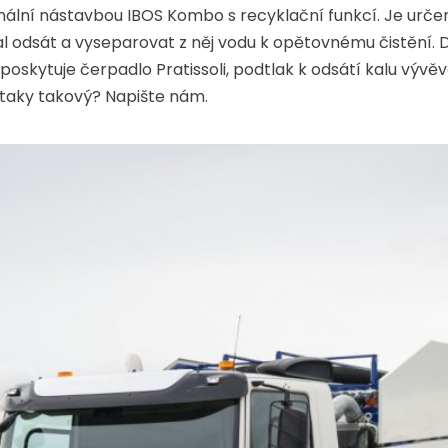
lní nástavbou IBOS Kombo s recyklační funkcí. Je určen
al odsát a vyseparovat z něj vodu k opětovnému čistění. 
poskytuje čerpadlo Pratissoli, podtlak k odsátí kalu vývěv
 taky takový? Napište nám.