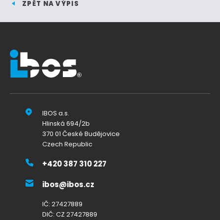
ZPĚT NA VÝPIS
IBOS a.s.
Hlinská 694/2b
370 01 České Budějovice
Czech Republic
+420 387 310 227
ibos@ibos.cz
IČ: 27427889
DIČ: CZ 27427889