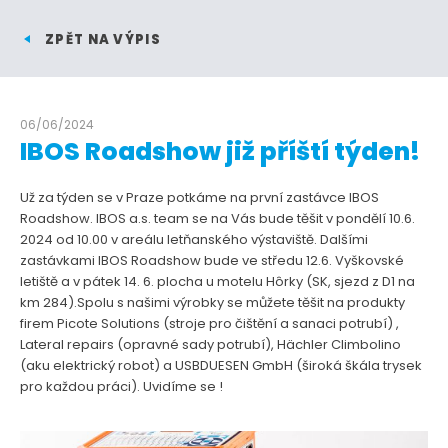
ZPĚT NA VÝPIS
06/06/2024
IBOS Roadshow již příští týden!
Už za týden se v Praze potkáme na první zastávce IBOS
Roadshow. IBOS a.s. team se na Vás bude těšit v pondělí 10.6.
2024 od 10.00 v areálu letňanského výstaviště. Dalšími
zastávkami IBOS Roadshow bude ve středu 12.6. Vyškovské
letiště a v pátek 14. 6. plocha u motelu Hôrky (SK, sjezd z D1 na
km 284).Spolu s našimi výrobky se můžete těšit na produkty
firem Picote Solutions (stroje pro čištění a sanaci potrubí) ,
Lateral repairs (opravné sady potrubí), Hächler Climbolino
(aku elektrický robot) a USBDUESEN GmbH (široká škála trysek
pro každou práci). Uvidíme se !