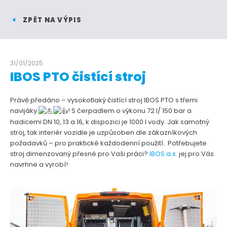
ZPĚT NA VÝPIS
31/01/2025
IBOS PTO čistící stroj
Právě předáno – vysokotlaký čistící stroj IBOS PTO s třemi
navijáky
! S čerpadlem o výkonu 72 l/ 150 bar a
hadicemi DN 10, 13 a 16, k dispozici je 1000 l vody. Jak samotný
stroj, tak interiér vozidle je uzpůsoben dle zákazníkových
požadavků – pro praktické každodenní použití. Potřebujete
stroj dimenzovaný přesné pro Vaši práci?
IBOS a.s.
jej pro Vás
navrhne a vyrobí!