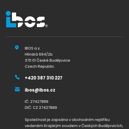
IBOS a.s.
Hlinská 694/2b
370 01 České Budějovice
Czech Republic
+420 387 310 227
ibos@ibos.cz
IČ: 27427889
DIČ: CZ 27427889
Společnost je zapsána v obchodním rejstříku
vedeném Krajským soudem v Českých Budějovicích,