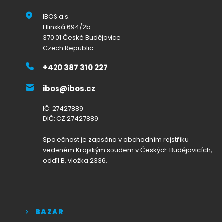
IBOS a.s.
Hlinská 694/2b
370 01 České Budějovice
Czech Republic
+420 387 310 227
ibos@ibos.cz
IČ: 27427889
DIČ: CZ 27427889
Společnost je zapsána v obchodním rejstříku
vedeném Krajským soudem v Českých Budějovicích,
oddíl B, vložka 2336.
BAZAR