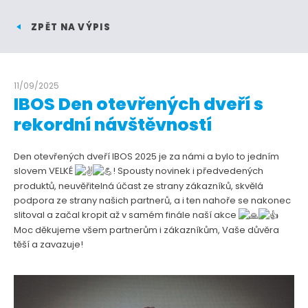
ZPĚT NA VÝPIS
11/09/2025
IBOS Den otevřených dveří s
rekordní návštěvností
Den otevřených dveří IBOS 2025 je za námi a bylo to jedním
slovem VELKÉ
! Spousty novinek i předvedených
produktů, neuvěřitelná účast ze strany zákazníků, skvělá
podpora ze strany našich partnerů, a i ten nahoře se nakonec
slitoval a začal kropit až v samém finále naší akce
Moc děkujeme všem partnerům i zákazníkům, Vaše důvěra
těší a zavazuje!