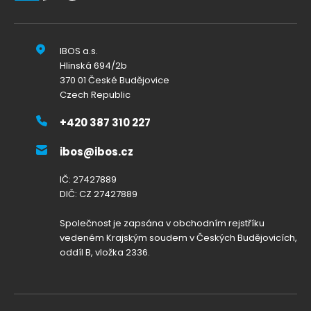
IBOS a.s.
Hlinská 694/2b
370 01 České Budějovice
Czech Republic
+420 387 310 227
ibos@ibos.cz
IČ: 27427889
DIČ: CZ 27427889
Společnost je zapsána v obchodním rejstříku
vedeném Krajským soudem v Českých Budějovicích,
oddíl B, vložka 2336.