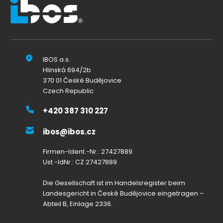
IBOS a.s.
Hlinská 694/2b
370 01 České Budějovice
Czech Republic
+420 387 310 227
ibos@ibos.cz
Firmen-Ident.-Nr.: 27427889
Ust.-IdNr.: CZ 27427889
Die Gesellschaft ist im Handelsregister beim
Landesgericht in České Budějovice eingetragen –
Abteil B, Einlage 2336.