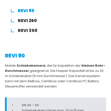
REVI 90
REVI 260
REVI 350
REVI 90
Mobile
Schiebekamera
, die für Inspektion der
kleinen Rohr-
Durchmesser
geeignet ist.
Die Haspel-Kapazität ist bis zu 20
m Schiebekabel (9 mm Durchmesser).
Das Kamerasystem
kann mit dem ReBoss, CamBoss oder CamBoss PC Battery
Steuerkoffer verwendet werden.
DN 40 – 50
Schiebekabel-Länge max. 20 m/9 mm