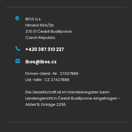
IBOS a.s.
Hlinská 694/2b
370 01 České Budějovice
Czech Republic
+420 387 310 227
ibos@ibos.cz
Firmen-Ident.-Nr.: 27427889
Ust.-IdNr.: CZ 27427889
Die Gesellschaft ist im Handelsregister beim
Landesgericht in České Budějovice eingetragen –
Abteil B, Einlage 2336.