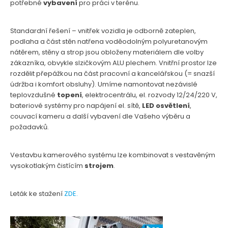
potřebné
vybavení
pro práci v terénu.
Standardní řešení – vnitřek vozidla je odborně zateplen,
podlaha a část stěn natřena voděodolným polyuretanovým
nátěrem, stěny a strop jsou obloženy materiálem dle volby
zákazníka, obvykle slzičkovým ALU plechem. Vnitřní prostor lze
rozdělit přepážkou na část pracovní a kancelářskou (= snazší
údržba i komfort obsluhy). Umíme namontovat nezávislé
teplovzdušné
topení
, elektrocentrálu, el. rozvody 12/24/220 V,
bateriové systémy pro napájení el. sítě,
LED osvětlení
,
couvací kameru a další vybavení dle Vašeho výběru a
požadavků.
Vestavbu kamerového systému lze kombinovat s vestavěným
vysokotlakým čistícím
strojem
.
Leták ke stažení
ZDE.