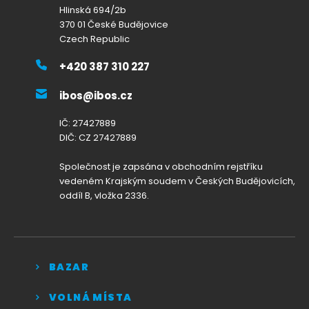
Hlinská 694/2b
370 01 České Budějovice
Czech Republic
+420 387 310 227
ibos@ibos.cz
IČ: 27427889
DIČ: CZ 27427889
Společnost je zapsána v obchodním rejstříku
vedeném Krajským soudem v Českých Budějovicích,
oddíl B, vložka 2336.
BAZAR
VOLNÁ MÍSTA