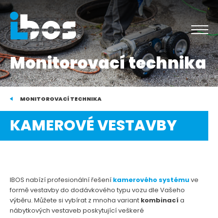
Monitorovací technika
MONITOROVACÍ TECHNIKA
KAMEROVÉ VESTAVBY
IBOS nabízí profesionální řešení
kamerového systému
ve
formě vestavby do dodávkového typu vozu dle Vašeho
výběru. Můžete si vybírat z mnoha variant
kombinací
a
nábytkových vestaveb poskytující veškeré