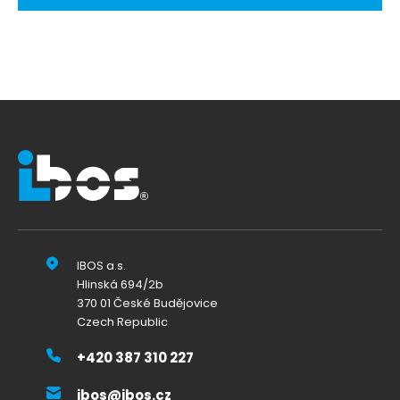
IBOS a.s.
Hlinská 694/2b
370 01 České Budějovice
Czech Republic
+420 387 310 227
ibos@ibos.cz