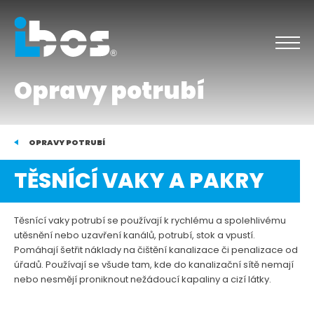
Opravy potrubí
OPRAVY POTRUBÍ
TĚSNÍCÍ VAKY A PAKRY
Těsnící vaky potrubí se používají k rychlému a spolehlivému
utěsnění nebo uzavření kanálů, potrubí, stok a vpustí.
Pomáhají šetřit náklady na čištění kanalizace či penalizace od
úřadů. Používají se všude tam, kde do kanalizační sítě nemají
nebo nesmějí proniknout nežádoucí kapaliny a cizí látky.