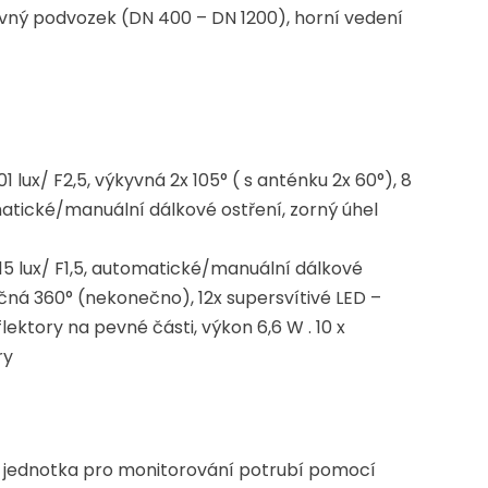
davný podvozek (DN 400 – DN 1200), horní vedení
01 lux/ F2,5, výkyvná 2x 105° ( s anténku 2x 60°), 8
atické/manuální dálkové ostření, zorný úhel
0,15 lux/ F1,5, automatické/manuální dálkové
točná 360° (nekonečno), 12x supersvítivé LED –
lektory na pevné části, výkon 6,6 W . 10 x
ry
í jednotka pro monitorování potrubí pomocí