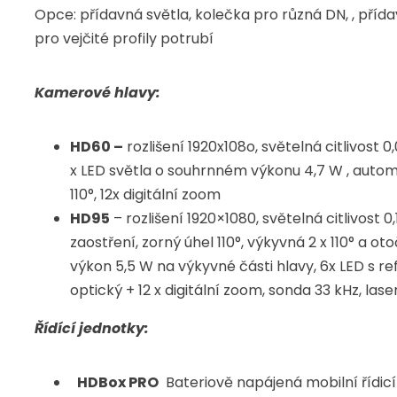
Opce: přídavná světla, kolečka pro různá DN, , pří
pro vejčité profily potrubí
Kamerové hlavy:
HD60 –
rozlišení 1920x108o, světelná citlivost 0,
x LED světla o souhrnném výkonu 4,7 W , autom
110°, 12x digitální zoom
HD95
– rozlišení 1920×1080, světelná citlivost 
zaostření, zorný úhel 110°, výkyvná 2 x 110° a o
výkon 5,5 W na výkyvné části hlavy, 6x LED s ref
optický + 12 x digitální zoom, sonda 33 kHz, lase
Řídící jednotky:
HDBox PRO
Bateriově napájená mobilní řídic