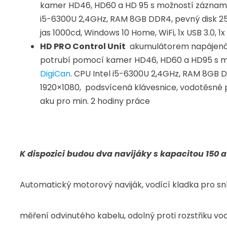
kamer HD46, HD60 a HD 95 s možností záznam
i5-6300U 2,4GHz, RAM 8GB DDR4, pevný disk 250
jas 1000cd, Windows 10 Home, WiFi, 1x USB 3.0, 1x 
HD PRO Control Unit
akumulátorem napájená m
potrubí pomocí kamer HD46, HD60 a HD95 s m
DigiCan
. CPU Intel i5-6300U 2,4GHz, RAM 8GB DD
1920×1080, podsvícená klávesnice, vodotěsné prov
aku pro min. 2 hodiny práce
K dispozici budou dva navijáky s kapacitou 150 
Automatický motorový naviják, vodící kladka pro sn
měření odvinutého kabelu, odolný proti rozstřiku vo