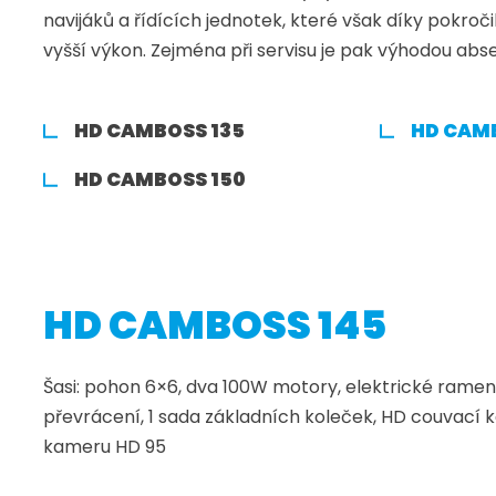
navijáků a řídících jednotek, které však díky pokro
vyšší výkon. Zejména při servisu je pak výhodou abs
HD CAMBOSS 135
HD CAM
HD CAMBOSS 150
HD CAMBOSS 145
Šasi: pohon 6×6, dva 100W motory, elektrické rameno
převrácení, 1 sada základních koleček, HD couvací k
kameru HD 95