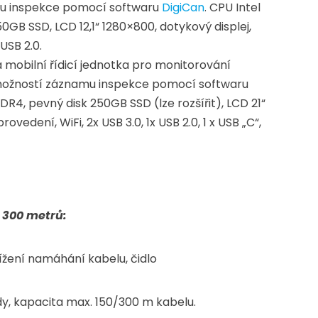
u inspekce pomocí softwaru
DigiCan
. CPU Intel
GB SSD, LCD 12,1“ 1280×800, dotykový displej,
USB 2.0.
obilní řídicí jednotka pro monitorování
ožností záznamu inspekce pomocí softwaru
R4, pevný disk 250GB SSD (lze rozšířit), LCD 21“
edení, WiFi, 2x USB 3.0, 1x USB 2.0, 1 x USB „C“,
a 300 metrů:
ížení namáhání kabelu, čidlo
dy, kapacita max. 150/300 m kabelu.