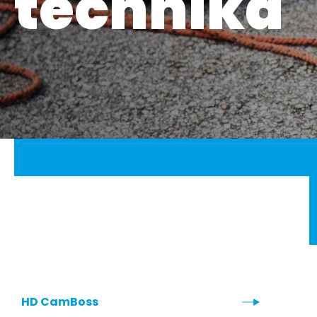
technika
HD CamBoss