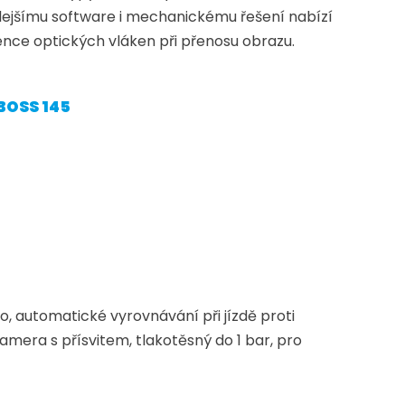
čilejšímu software i mechanickému řešení nabízí
ence optických vláken při přenosu obrazu.
BOSS 145
, automatické vyrovnávání při jízdě proti
amera s přísvitem, tlakotěsný do 1 bar, pro