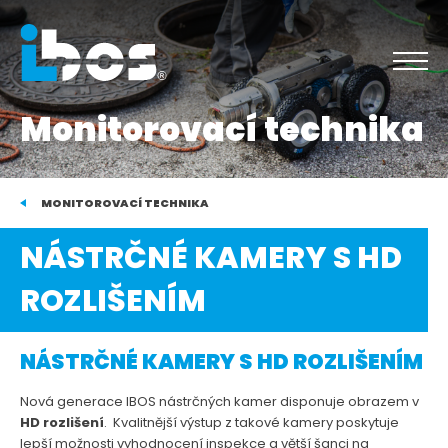
Monitorovací technika
MONITOROVACÍ TECHNIKA
NÁSTRČNÉ KAMERY S HD
ROZLIŠENÍM
NÁSTRČNÉ KAMERY S HD ROZLIŠENÍM
Nová generace IBOS nástrčných kamer disponuje obrazem v
HD rozlišení
. Kvalitnější výstup z takové kamery poskytuje
lepší možnosti vyhodnocení inspekce a větší šanci na