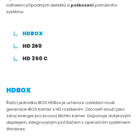
odhalení případných defektů a
poškození
potrubního
systému.
HDBOX
HD 260
HD 350 C
HDBOX
Řídící jednotka IBOS HDBox je určena k ovládání nové
generace IBOS kamer s HD rozlišením. Zároveň slouží jako
zdroj energie pro provoz těchto kamer. Disponuje dotykovým
displejem, integrovaným počítačem s operačním systémem
Windows.