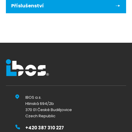
Příslušenství
IBOS a.s.
Hlinská 694/2b
370 01 České Budějovice
Czech Republic
+420 387 310 227