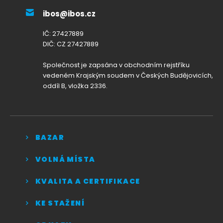
ibos@ibos.cz
IČ: 27427889
DIČ: CZ 27427889
Společnost je zapsána v obchodním rejstříku
vedeném Krajským soudem v Českých Budějovicích,
oddíl B, vložka 2336.
BAZAR
VOLNÁ MÍSTA
KVALITA A CERTIFIKACE
KE STAŽENÍ