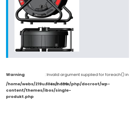
Warning
: Invalid argument supplied for foreach() in
/home/webs/219u.files/home/php/docroot/wp-
on line
106
content/themes/ibos/single-
produkt.php