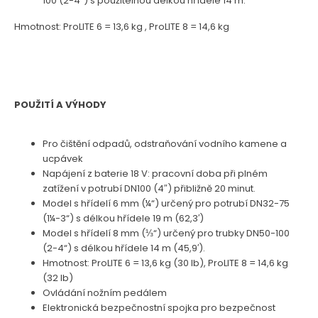
100 (2-4“) s použitelnou délkou hřídele 14 m.
Hmotnost: ProLITE 6 = 13,6 kg , ProLITE 8 = 14,6 kg
POUŽITÍ A VÝHODY
Pro čištění odpadů, odstraňování vodního kamene a
ucpávek
Napájení z baterie 18 V: pracovní doba při plném
zatížení v potrubí DN100 (4″) přibližně 20 minut.
Model s hřídelí 6 mm (¼“) určený pro potrubí DN32-75
(1¼-3“) s délkou hřídele 19 m (62,3′)
Model s hřídelí 8 mm (⅓“) určený pro trubky DN50-100
(2-4“) s délkou hřídele 14 m (45,9′).
Hmotnost: ProLITE 6 = 13,6 kg (30 lb), ProLITE 8 = 14,6 kg
(32 lb)
Ovládání nožním pedálem
Elektronická bezpečnostní spojka pro bezpečnost