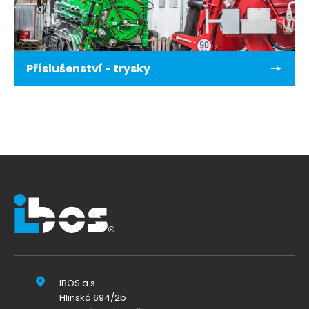
Příslušenství - trysky
IBOS a.s.
Hlinská 694/2b