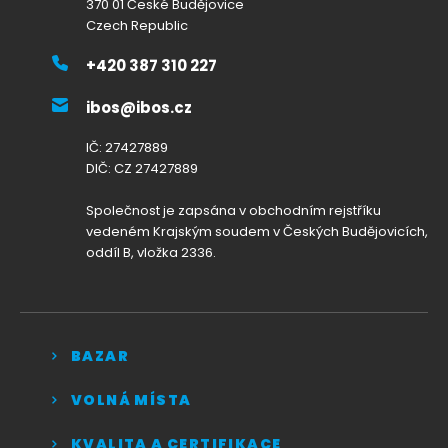
370 01 České Budějovice
Czech Republic
+420 387 310 227
ibos@ibos.cz
IČ: 27427889
DIČ: CZ 27427889
Společnost je zapsána v obchodním rejstříku
vedeném Krajským soudem v Českých Budějovicích,
oddíl B, vložka 2336.
BAZAR
VOLNÁ MÍSTA
KVALITA A CERTIFIKACE