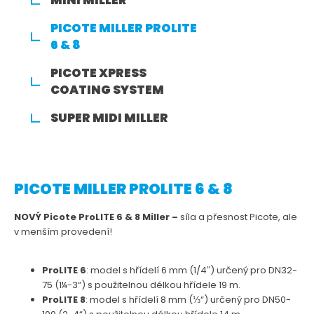
MINI MILLER
PICOTE MILLER PROLITE
6 & 8
PICOTE XPRESS
COATING SYSTEM
SUPER MIDI MILLER
PICOTE MILLER PROLITE 6 & 8
NOVÝ Picote ProLITE 6 & 8 Miller –
síla a přesnost Picote, ale
v menším provedení!
ProLITE 6
: model s hřídelí 6 mm (1/4″) určený pro DN32-
75 (1¼-3“) s použitelnou délkou hřídele 19 m.
ProLITE 8
: model s hřídelí 8 mm (⅓“) určený pro DN50-