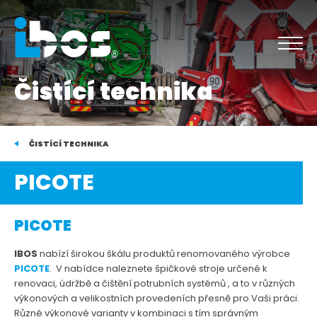
Čistící technika
ČISTÍCÍ TECHNIKA
PICOTE
PICOTE
IBOS
nabízí širokou škálu produktů renomovaného výrobce
PICOTE
. V nabídce naleznete špičkové stroje určené k
renovaci, údržbě a čištění potrubních systémů , a to v různých
výkonových a velikostních provedeních přesně pro Vaši práci.
Různé výkonové varianty v kombinaci s tím správným