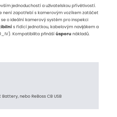
ším jednoduchostí a uživatelskou přívětivostí.
kde není zapotřebí s kamerovým vozíkem zatáčet
 se o ideální kamerový systém pro inspekci
bilní
s řídící jednotkou, kabelovým navijákem a
IV). Kompatibilita přináší
úsporu
nákladů.
C Battery, nebo ReBoss CB USB