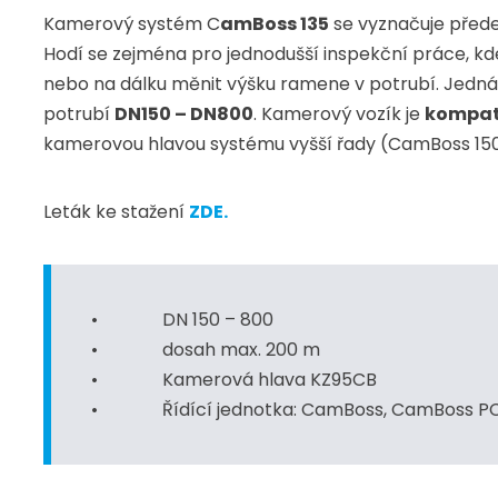
Kamerový systém C
amBoss 135
se vyznačuje předev
Hodí se zejména pro jednodušší inspekční práce, 
nebo na dálku měnit výšku ramene v potrubí. Jedná
potrubí
DN150 – DN800
. Kamerový vozík je
kompati
kamerovou hlavou systému vyšší řady (CamBoss 150_
Leták ke stažení
ZDE.
DN 150 – 800
dosah max. 200 m
Kamerová hlava KZ95CB
Řídící jednotka: CamBoss, CamBoss P