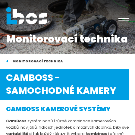
Monitorovací technika
MONITOROVACÍ TECHNIKA
CAMBOSS -
SAMOCHODNÉ KAMERY
CAMBOSS KAMEROVÉ SYSTÉMY
CamBoss
systém nabízí různé kombinace kamerových
vozíků, navijáků, řídících jednotek a možných doplňků. Díky své
v
ariabilitě
si tak každý zákazník vybere
kombinaci
přesně