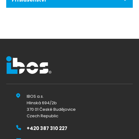
IBOS a.s.
Hlinská 694/2b
370 01 České Budějovice
Czech Republic
+420 387 310 227