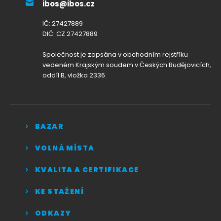
ibos@ibos.cz
IČ: 27427889
DIČ: CZ 27427889
Společnost je zapsána v obchodním rejstříku
vedeném Krajským soudem v Českých Budějovicích,
oddíl B, vložka 2336.
BAZAR
VOLNÁ MÍSTA
KVALITA A CERTIFIKACE
KE STAŽENÍ
ODKAZY