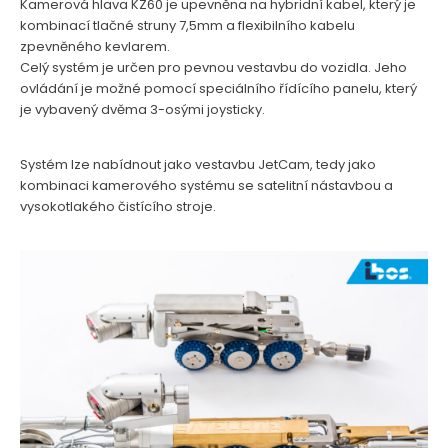
Kamerová hlava KZ60 je upevněna na hybridní kabel, který je
kombinací tlačné struny 7,5mm a flexibilního kabelu
zpevněného kevlarem.
Celý systém je určen pro pevnou vestavbu do vozidla. Jeho
ovládání je možné pomocí speciálního řídícího panelu, který
je vybavený dvěma 3-osými joysticky.
Systém lze nabídnout jako vestavbu JetCam, tedy jako
kombinaci kamerového systému se satelitní nástavbou a
vysokotlakého čistícího stroje.